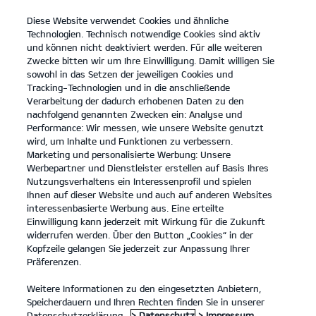
Diese Website verwendet Cookies und ähnliche
open
Technologien. Technisch notwendige Cookies sind aktiv
menu
und können nicht deaktiviert werden. Für alle weiteren
KONTAKT
Zwecke bitten wir um Ihre Einwilligung. Damit willigen Sie
sowohl in das Setzen der jeweiligen Cookies und
Tracking-Technologien und in die anschließende
...
HAUPTUNTERSUCHUNG
Verarbeitung der dadurch erhobenen Daten zu den
nachfolgend genannten Zwecken ein: Analyse und
Performance: Wir messen, wie unsere Website genutzt
HAUPTUNTERSUCHUNG
wird, um Inhalte und Funktionen zu verbessern.
Marketing und personalisierte Werbung: Unsere
Werbepartner und Dienstleister erstellen auf Basis Ihres
Nutzungsverhaltens ein Interessenprofil und spielen
Ihnen auf dieser Website und auch auf anderen Websites
interessenbasierte Werbung aus. Eine erteilte
Einwilligung kann jederzeit mit Wirkung für die Zukunft
widerrufen werden. Über den Button „Cookies“ in der
Kopfzeile gelangen Sie jederzeit zur Anpassung Ihrer
Präferenzen.
Weitere Informationen zu den eingesetzten Anbietern,
Speicherdauern und Ihren Rechten finden Sie in unserer
Datenschutzerklärung.
> Datenschutz
> Impressum