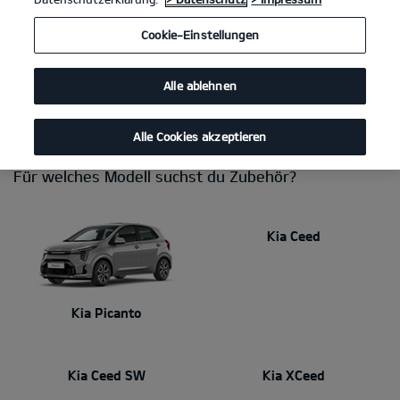
Du brauchst eine Anhängerkupplung, willst das Interieur
Cookie-Einstellungen
persönlicher gestalten, Fahrräder transportieren oder einen sicheren
Platz für deine Hunde schaffen? Mit Kia Zubehör stimmst du dein
Auto perfekt auf deinen Alltag ab. Dabei kannst du dich immer auf
Alle ablehnen
makellose Qualität und Passgenauigkeit verlassen. Dein Kia Händler
berät dich gerne!
Alle Cookies akzeptieren
Für welches Modell suchst du Zubehör?
Kia Ceed
Kia Picanto
Kia Ceed SW
Kia XCeed