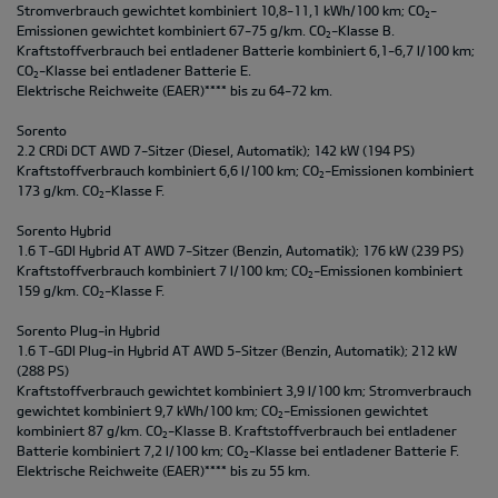
Stromverbrauch gewichtet kombiniert 10,8-11,1 kWh/100 km; CO
-
2
Emissionen gewichtet kombiniert 67-75 g/km. CO
-Klasse B.
2
Kraftstoffverbrauch bei entladener Batterie kombiniert 6,1-6,7 l/100 km;
CO
-Klasse bei entladener Batterie E.
2
Elektrische Reichweite (EAER)**** bis zu 64-72 km.
Sorento
2.2 CRDi DCT AWD 7-Sitzer (Diesel, Automatik); 142 kW (194 PS)
Kraftstoffverbrauch kombiniert 6,6 l/100 km; CO
-Emissionen kombiniert
2
173 g/km. CO
-Klasse F.
2
Sorento Hybrid
1.6 T-GDI Hybrid AT AWD 7-Sitzer (Benzin, Automatik); 176 kW (239 PS)
Kraftstoffverbrauch kombiniert 7 l/100 km; CO
-Emissionen kombiniert
2
159 g/km. CO
-Klasse F.
2
Sorento Plug-in Hybrid
1.6 T-GDI Plug-in Hybrid AT AWD 5-Sitzer (Benzin, Automatik); 212 kW
(288 PS)
Kraftstoffverbrauch gewichtet kombiniert 3,9 l/100 km; Stromverbrauch
gewichtet kombiniert 9,7 kWh/100 km; CO
-Emissionen gewichtet
2
kombiniert 87 g/km. CO
-Klasse B. Kraftstoffverbrauch bei entladener
2
Batterie kombiniert 7,2 l/100 km; CO
-Klasse bei entladener Batterie F.
2
Elektrische Reichweite (EAER)**** bis zu 55 km.