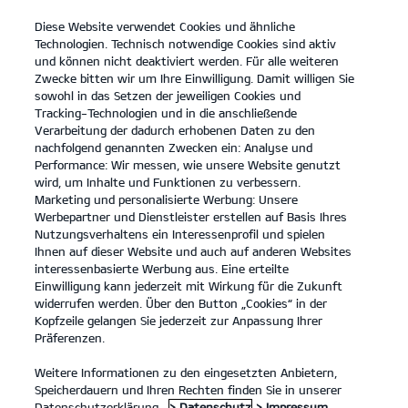
Diese Website verwendet Cookies und ähnliche
open
Technologien. Technisch notwendige Cookies sind aktiv
menu
und können nicht deaktiviert werden. Für alle weiteren
KONTAKT
Zwecke bitten wir um Ihre Einwilligung. Damit willigen Sie
sowohl in das Setzen der jeweiligen Cookies und
Tracking-Technologien und in die anschließende
KIA ZUBEHÖR
Verarbeitung der dadurch erhobenen Daten zu den
nachfolgend genannten Zwecken ein: Analyse und
Performance: Wir messen, wie unsere Website genutzt
KIA ZUBEHÖR
wird, um Inhalte und Funktionen zu verbessern.
Marketing und personalisierte Werbung: Unsere
Werbepartner und Dienstleister erstellen auf Basis Ihres
Nutzungsverhaltens ein Interessenprofil und spielen
Ihnen auf dieser Website und auch auf anderen Websites
interessenbasierte Werbung aus. Eine erteilte
Einwilligung kann jederzeit mit Wirkung für die Zukunft
widerrufen werden. Über den Button „Cookies“ in der
Kopfzeile gelangen Sie jederzeit zur Anpassung Ihrer
Präferenzen.
Weitere Informationen zu den eingesetzten Anbietern,
KIA ORIGINALZUBEHÖR – DAMIT DEIN AUTO ZU DIR
Speicherdauern und Ihren Rechten finden Sie in unserer
PASST.
Datenschutzerklärung.
> Datenschutz
> Impressum